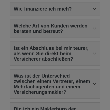
Die Dienstleistung ist für Sie unmittelbar
Wie finanziere ich mich?
kostenlos
. Sie zahlen grundsätzlich weder ein
Honorar noch eine Aufwandsentschädigung.
Ich refinanziere mich über Ihren Vorteil. Gefällt
Welche Art von Kunden werden
Ihnen das Angebot oder Konzept und setzen Sie
beraten und betreut?
es gemeinsam mit mir um, vergüten mich die
jeweiligen Gesellschaften branchenüblich. Ihnen
Mir ist zunächst egal, ob Sie ein
Privat
– oder
entstehen
keine zusätzlichen Kosten
.
Ist ein Abschluss bei mir teurer,
Geschäftskunde
sind, ob Sie zunächst einzelne
als wenn Sie direkt beim
Risiken absichern oder sich rundum beraten
In ganz wenigen Fällen vergüten einige
Versicherer abschließen?
lassen und absichern möchten.
Gesellschaften oder Banken den Vermittler nicht.
Nein
. Die von mir vermittelten Tarife sind die
Ausnahmsweise stelle ich Ihnen dann ein
Die “Chemie” muss stimmen und meine
Was ist der Unterschied
Originaltarife der Gesellschaften. Im Gegenteil
Vermittlungsentgelt in Rechnung. Dieses wird
Arbeitsweise sollte Ihnen zusagen.
zwischen einem Vertreter, einem
kann ich bei einigen Gesellschaften sogar
vorher klar abgesprochen und schriftlich
Mehrfachagenten und einem
Selbstverständlich freue ich mich, wenn sich der
Rabatte
gewähren.
vereinbart.
Versicherungsmakler?
Umfang unserer Zusammenarbeit über die Zeit
vergrößert und Sie mich gerne weiterempfehlen.
Ein Vertreter
(auch gebundener
Bin ich ein Maklerbüro der
Versicherungsvertreter) vertritt (wie der