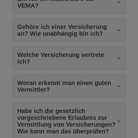
VEMA?
Name schon sagt) die Produkte und
Interessen einer einzigen (Versicherungs-)
Nein
. Die
VEMA Versicherungsmakler
Gesellschaft. Unter Beachtung der
Gehöre ich einer Versicherung
Genossenschaft eG
ist ein Zusammenschluss
an? Wie unabhängig bin ich?
gesetzlichen Vorgaben ist er zunächst
tausender unabhängiger
lediglich der Versicherungsgesellschaft
Versicherungsmaklerbetriebe, die das Ziel hat, die
Ich bin
freier und selbstständiger Makle
r. Nur so
gegenüber verantwortlich. Er ist deren
Arbeit der Partner- und Mitgliedsbetriebe zu
Welche Versicherung vertrete
kann ich für Sie unabhängig und objektiv den
Interessenvertreter.
erleichtern und zu optimieren. Die Unabhängigkeit
ich?
Markt beurteilen und Ihre Interessen wahrnehmen.
Ein Mehrfachagen
t (auch ungebundener
der Maklerbetriebe ist garantiert – man kann die
Ich kann Ihnen ein sehr breites Spektrum von
Versicherungsvertreter) vertreibt
Diese Frage wird häufig gestellt.
Leistungen nutzen, muss es aber nicht. So haben
Versicherungen am Markt vermitteln.
Woran erkennt man einen guten
Finanzprodukte – im Regelfall
wir beispielsweise Zugang zu diversen
Vermittler?
Tatsächlich vertrete ich
KEINE
Versicherung.
Versicherungen – verschiedener Anbieter,
Versicherungsunternehmen mit exklusiven und
Einige Versicherungsgesellschaften verweigern
Schon rein rechtlich vertrete ich
Ihre
Interessen
mit denen er Vertriebsvereinbarungen hat.
unschlagbaren Leistungsverbesserungen und
die Zusammenarbeit mit unabhängigen
Ein guter Vermittler
und bin an keine Versicherungsgesellschaft
Ein Makler
ist per Gesetz
Habe ich die gesetzlich
Preisnachlässen. Die VEMA unterstützt uns in der
Vermittlern und arbeiten nur mit ihren
gebunden, sondern bin das Bindeglied zwischen
Interessenvertreter seines Kunden /
vorgeschriebene Erlaubnis zur
berät Sie umfassend
Kundenberatung und Betreuung mit unzähligen
Ausschließlichkeitsvertretern in konzerneigenen
Ihnen und diversen Versicherungsunternehmen.
Vermittlung von Versicherungen?
Mandanten
. Er wird vom Kunden – im
informiert Sie über seinen Vermittlerstatus
technischen Lösungen, fachlichen und rechtlichen
Vertriebsstrukturen oder in der direkten (online-)
Wie kann man das überprüfen?
Regelfall nach einer fundierten
weist seine Qualifikationen nach
Informationen und nicht zuletzt auch in der
Kommunikation mit Endkunden.
Stellen Sie es sich einfach so vor, dass ich als Ihr