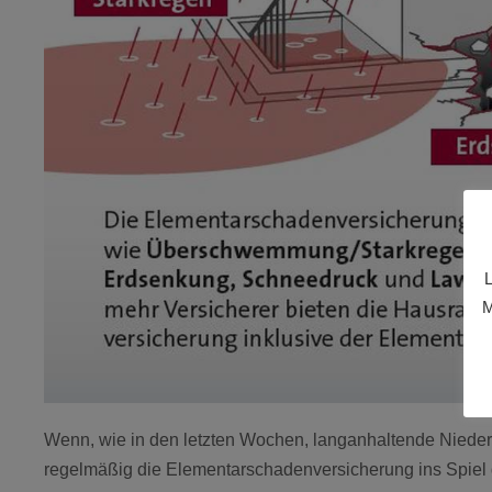
L
M
Wenn, wie in den letzten Wochen, langanhaltende Nieder
regelmäßig die Elementarschadenversicherung ins Spiel g