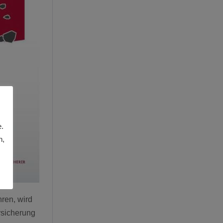
e.
n,
ren, wird
rsicherung