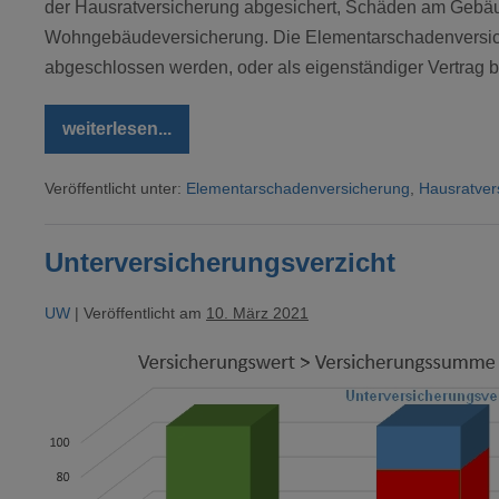
der Hausratversicherung abgesichert, Schäden am Gebä
Wohngebäudeversicherung. Die Elementarschadenversiche
abgeschlossen werden, oder als eigenständiger Vertrag 
weiterlesen...
Wasser
im
Keller
Veröffentlicht unter:
Elementarschadenversicherung
,
Hausratver
–
Starkregen
und
Elementarschadenversicherung
Unterversicherungsverzicht
–
einfach
erklärt
UW
|
Veröffentlicht am
10. März 2021
Unterversicherungsverzicht