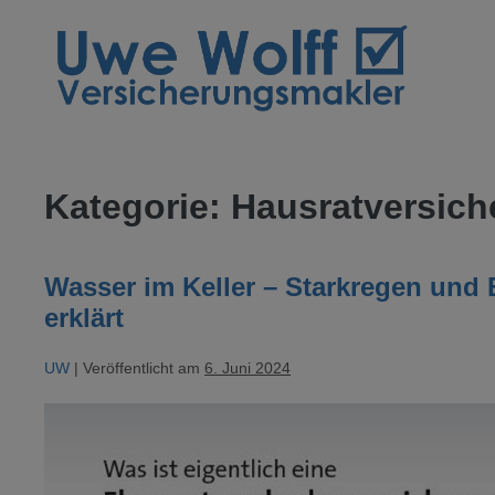
Zum
Inhalt
springen
Kategorie:
Hausratversich
Wasser im Keller – Starkregen und
erklärt
UW
|
Veröffentlicht am
6. Juni 2024
Wasser
im
Keller