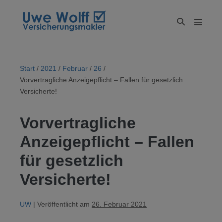
Zum
Inhalt
Suche-
Menü-
springen
Schalter
Schalte
Start
/
2021
/
Februar
/
26
/
Vorvertragliche Anzeigepflicht – Fallen für gesetzlich
Versicherte!
Vorvertragliche
Anzeigepflicht – Fallen
für gesetzlich
Versicherte!
UW
|
Veröffentlicht am
26. Februar 2021